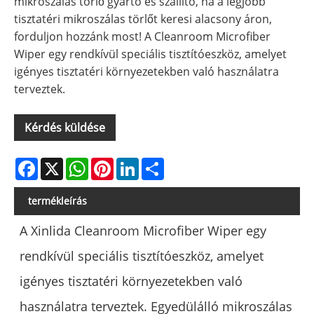
mikroszálas törlő gyártó és szállító, ha a legjobb
tisztatéri mikroszálas törlőt keresi alacsony áron,
forduljon hozzánk most! A Cleanroom Microfiber
Wiper egy rendkívül speciális tisztítóeszköz, amelyet
igényes tisztatéri környezetekben való használatra
terveztek.
Kérdés küldése
Facebook
X
WhatsApp
Pinterest
LinkedIn
Share
termékleírás
A Xinlida Cleanroom Microfiber Wiper egy
rendkívül speciális tisztítóeszköz, amelyet
igényes tisztatéri környezetekben való
használatra terveztek. Egyedülálló mikroszálas