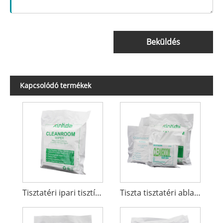
Beküldés
Kapcsolódó termékek
Tisztatéri ipari tisztítótörlő
Tiszta tisztatéri ablaktörlő százszázalékos poliészter