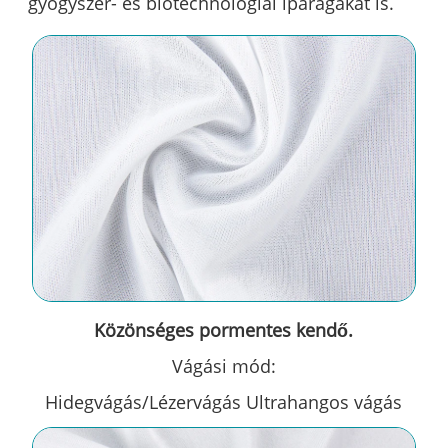
gyógyszer- és biotechnológiai iparágakat is.
Közönséges pormentes kendő.
Vágási mód:
Hidegvágás/Lézervágás Ultrahangos vágás