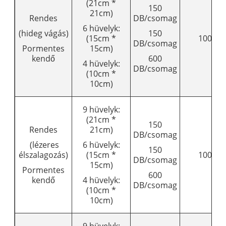
(21cm *
150
21cm)
Rendes
DB/csomag
6 hüvelyk:
(hideg vágás)
150
(15cm *
1009
DB/csomag
Pormentes
15cm)
kendő
600
4 hüvelyk:
DB/csomag
(10cm *
10cm)
9 hüvelyk:
(21cm *
150
Rendes
21cm)
DB/csomag
(lézeres
6 hüvelyk:
150
élszalagozás)
(15cm *
1009
DB/csomag
15cm)
Pormentes
600
kendő
4 hüvelyk:
DB/csomag
(10cm *
10cm)
9 hüvelyk: