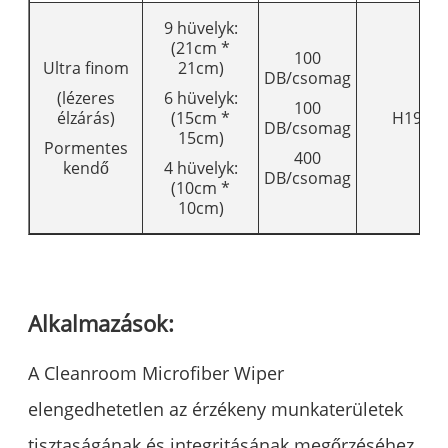
9 hüvelyk:
(21cm *
100
Ultra finom
21cm)
DB/csomag
(lézeres
6 hüvelyk:
100
élzárás)
(15cm *
H190
DB/csomag
15cm)
Pormentes
400
kendő
4 hüvelyk:
DB/csomag
(10cm *
10cm)
Alkalmazások:
A Cleanroom Microfiber Wiper
elengedhetetlen az érzékeny munkaterületek
tisztaságának és integritásának megőrzéséhez.