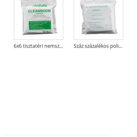
6x6 tisztatéri nemszőtt poliészter törlők
Száz százalékos poliészter nem szőtt törlő