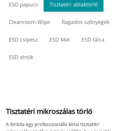
ESD papucs
Tisztatéri ablaktörlő
Cleanroom Wipe
Ragadós szőnyegek
ESD csipesz
ESD Mat
ESD tálca
ESD elnök
Tisztatéri mikroszálas törlő
A Xinlida egy professzionális kínai tisztatéri