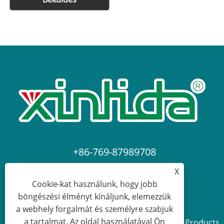
+86-769-87989708
X
dgdgxld@163.com
Cookie-kat használunk, hogy jobb
böngészési élményt kínáljunk, elemezzük
a webhely forgalmát és személyre szabjuk
a tartalmat. Az oldal használatával Ön
Copyright © 2024 Dongguan Xin Lida Anti-Static Products