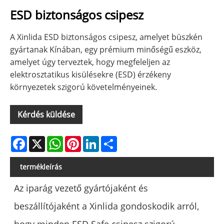
ESD biztonságos csipesz
A Xinlida ESD biztonságos csipesz, amelyet büszkén
gyártanak Kínában, egy prémium minőségű eszköz,
amelyet úgy terveztek, hogy megfeleljen az
elektrosztatikus kisülésekre (ESD) érzékeny
környezetek szigorú követelményeinek.
Kérdés küldése
Facebook
X
WhatsApp
Pinterest
LinkedIn
Share
termékleírás
Az iparág vezető gyártójaként és
beszállítójaként a Xinlida gondoskodik arról,