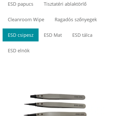
ESD papucs
Tisztatéri ablaktörlő
Cleanroom Wipe
Ragadós szőnyegek
ESD csipesz
ESD Mat
ESD tálca
ESD elnök