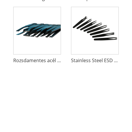
Rozsdamentes acél antisztatikus csipeszkészlet
Stainless Steel ESD Anti-Static Tweezers