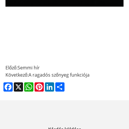
Előző:
Semmi hír
Következő:
A ragadós szőnyeg funkciója
Facebook
X
WhatsApp
Pinterest
LinkedIn
Share