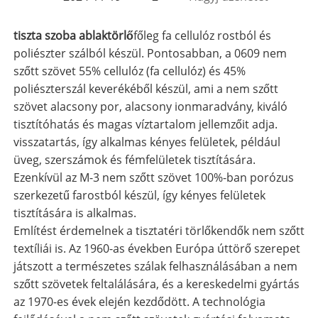
tiszta szoba ablaktörlő
főleg fa cellulóz rostból és
poliészter szálból készül. Pontosabban, a 0609 nem
szőtt szövet 55% cellulóz (fa cellulóz) és 45%
poliészterszál keverékéből készül, ami a nem szőtt
szövet alacsony por, alacsony ionmaradvány, kiváló
tisztítóhatás és magas víztartalom jellemzőit adja.
visszatartás, így alkalmas kényes felületek, például
üveg, szerszámok és fémfelületek tisztítására.
Ezenkívül az M-3 nem szőtt szövet 100%-ban porózus
szerkezetű farostból készül, így kényes felületek
tisztítására is alkalmas.
Említést érdemelnek a tisztatéri törlőkendők nem szőtt
textíliái is. Az 1960-as években Európa úttörő szerepet
játszott a természetes szálak felhasználásában a nem
szőtt szövetek feltalálására, és a kereskedelmi gyártás
az 1970-es évek elején kezdődött. A technológia