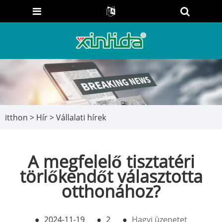
itthon
>
Hír
>
Vállalati hírek
A megfelelő tisztatéri
törlőkendőt választotta
otthonához?
●
2024-11-19
●
2
●
Hagyj üzenetet