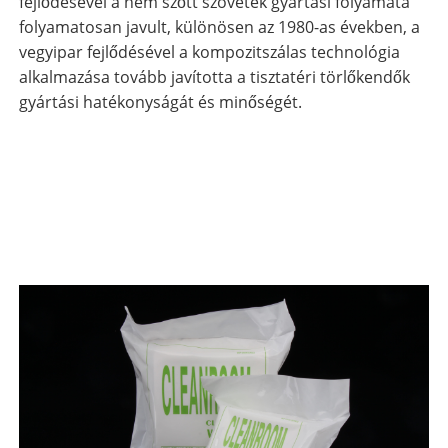
fejlődésével a nem szőtt szövetek gyártási folyamata
folyamatosan javult, különösen az 1980-as években, a
vegyipar fejlődésével a kompozitszálas technológia
alkalmazása tovább javította a tisztatéri törlőkendők
gyártási hatékonyságát és minőségét.