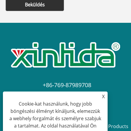
Beküldés
+86-769-87989708
X
dgdgxld@163.com
Cookie-kat használunk, hogy jobb
böngészési élményt kínáljunk, elemezzük
a webhely forgalmát és személyre szabjuk
a tartalmat. Az oldal használatával Ön
Copyright © 2024 Dongguan Xin Lida Anti-Static Products