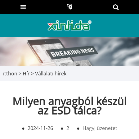
itthon
>
Hír
>
Vállalati hírek
Milyen anyagból készül
az ESD tálca?
●
2024-11-26
●
2
●
Hagyj üzenetet