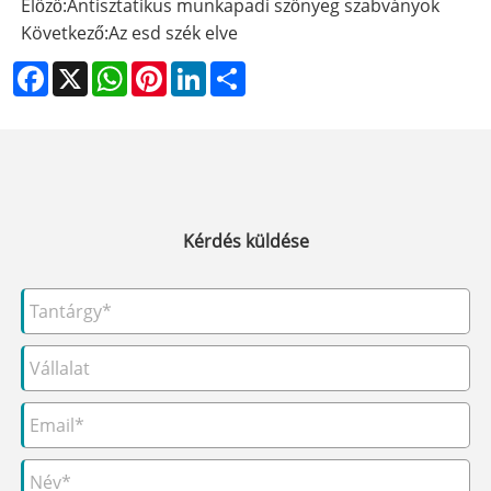
Előző:
Antisztatikus munkapadi szőnyeg szabványok
Következő:
Az esd szék elve
Facebook
X
WhatsApp
Pinterest
LinkedIn
Share
Kérdés küldése