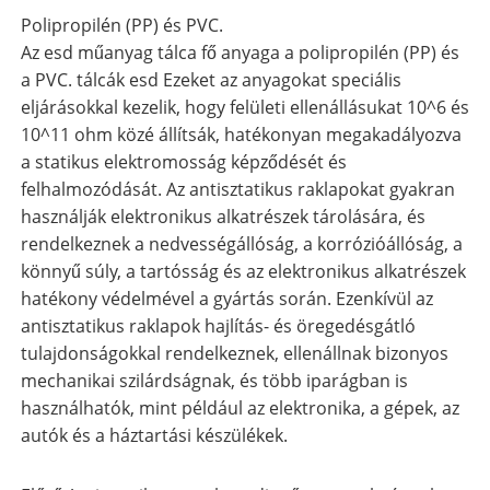
Polipropilén (PP) és PVC.
Az esd műanyag tálca fő anyaga a polipropilén (PP) és
a PVC. tálcák esd Ezeket az anyagokat speciális
eljárásokkal kezelik, hogy felületi ellenállásukat 10^6 és
10^11 ohm közé állítsák, hatékonyan megakadályozva
a statikus elektromosság képződését és
felhalmozódását. Az antisztatikus raklapokat gyakran
használják elektronikus alkatrészek tárolására, és
rendelkeznek a nedvességállóság, a korrózióállóság, a
könnyű súly, a tartósság és az elektronikus alkatrészek
hatékony védelmével a gyártás során. Ezenkívül az
antisztatikus raklapok hajlítás- és öregedésgátló
tulajdonságokkal rendelkeznek, ellenállnak bizonyos
mechanikai szilárdságnak, és több iparágban is
használhatók, mint például az elektronika, a gépek, az
autók és a háztartási készülékek.