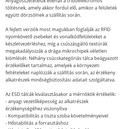
Anyagösszetételük ellenáll a triboelektromos
töltésnek, amely akkor fordul elő, amikor a felületek
együtt dörzsölnek a szállítás során.
A fejlett verziók most magukban foglalják az RFID
nyomkövető zsebeket és vonalkódfelületeket a
készletvezérléshez, míg a csúszásgátló textúrák
megakadályozzák a drága mikrochipek véletlen
kiömlését. Néhány csúcskategóriás tálca beágyazott
érzékelőket tartalmaz, amelyek a környezeti
feltételeket naplózzák a szállítás során, az érzékeny
alkatrészek minőségbiztosítási adatait szolgáltatva.
Az ESD tálcák kiválasztásakor a mérnökök értékelik:
- anyagi vezetőképesség az alkatrészek
érzékenységéhez viszonyítva
- Kompatibilitás a tiszta szoba követelményeivel
- Hőstabilitás a forrasztáshoz