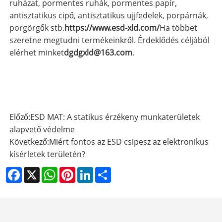
ruházat, pormentes ruhák, pormentes papír,
antisztatikus cipő, antisztatikus ujjfedelek, porpárnák,
porgörgők stb.
https://www.esd-xld.com/
Ha többet
szeretne megtudni termékeinkről. Érdeklődés céljából
elérhet minket
dgdgxld@163.com
.
Előző:
ESD MAT: A statikus érzékeny munkaterületek
alapvető védelme
Következő:
Miért fontos az ESD csipesz az elektronikus
kísérletek területén?
Facebook
X
WhatsApp
Pinterest
LinkedIn
Share