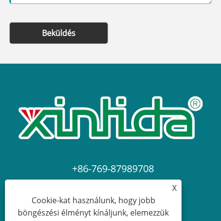
Beküldés
+86-769-87989708
X
dgdgxld@163.com
Cookie-kat használunk, hogy jobb
böngészési élményt kínáljunk, elemezzük