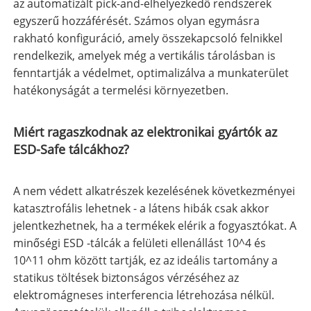
az automatizált pick-and-elhelyezkedő rendszerek
egyszerű hozzáférését. Számos olyan egymásra
rakható konfiguráció, amely összekapcsoló felnikkel
rendelkezik, amelyek még a vertikális tárolásban is
fenntartják a védelmet, optimalizálva a munkaterület
hatékonyságát a termelési környezetben.
Miért ragaszkodnak az elektronikai gyártók az
ESD-Safe tálcákhoz?
A nem védett alkatrészek kezelésének következményei
katasztrofális lehetnek - a látens hibák csak akkor
jelentkezhetnek, ha a termékek elérik a fogyasztókat. A
minőségi ESD -tálcák a felületi ellenállást 10^4 és
10^11 ohm között tartják, ez az ideális tartomány a
statikus töltések biztonságos vérzéséhez az
elektromágneses interferencia létrehozása nélkül.