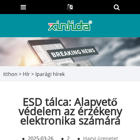
itthon
>
Hír
>
Iparági hírek
ESD tálca: Alapvető
védelem az érzékeny
elektronika számára
●
2025-03-26
●
2
●
Hagyj üzenetet